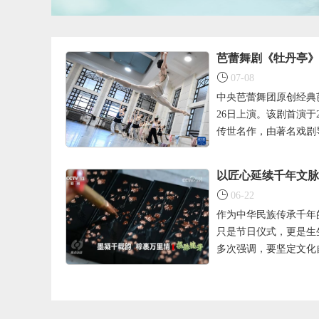
芭蕾舞剧《牡丹亭》
07-08
中央芭蕾舞团原创经典
26日上演。该剧首演于
传世名作，由著名戏剧导
以匠心延续千年文脉
06-22
作为中华民族传承千年
只是节日仪式，更是生
多次强调，要坚定文化自