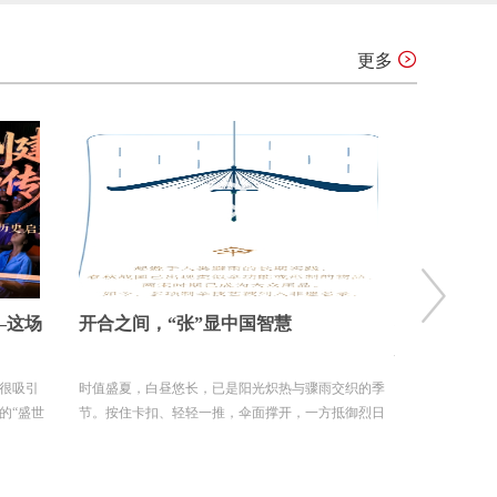
更多
在太行与沅水间回响（一纸家书映初
古老漆艺如何
心）
交织的季
陈辉烈士的墓碑，静立在河北涿州市烈士陵园。青色
“没想到大漆还
抵御烈日
的花岗岩上，镌刻着他生前写下的最后一首诗： “英
象。”在天津美
雄非无...
久后发...