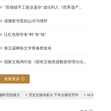
“景德镇手工瓷业遗存”成功列入《世界遗产...
读懂家书里的山河与情怀
让红色研学有“料”有“味”
第五届网络文学青春榜发布
国家文物局印发《国有文物资源数据管理办法...
查看更多
时空的接力
历史文脉传薪火 千年古都绽芳华
6G来了！跟5G