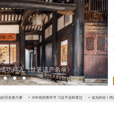
”成功列入《世界遗产名录》
●
●
●
好历史接力赛
36年前的青年节 习近平这样度过
追光的你丨跨越