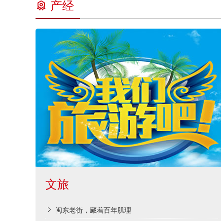
产经
文旅
闽东老街，藏着百年肌理