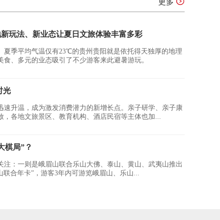
更多
地新玩法、新业态让夏日文旅体验丰富多彩
。夏季平均气温仅有23℃的贵州贵阳就是依托得天独厚的地理
美食、多元的业态吸引了不少游客来此避暑游玩。
时光
迅速升温，成为激发消费潜力的新增长点。亲子研学、亲子康
，各地文旅景区、教育机构、酒店民宿等主体也加...
大棋局”？
关注：一则是峨眉山联合乐山大佛、泰山、黄山、武夷山推出
山联合年卡”，游客3年内可游览峨眉山、乐山...