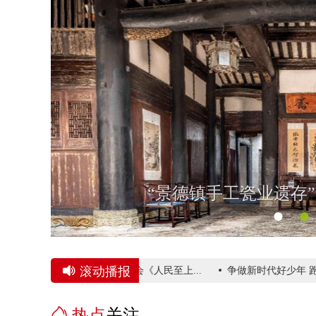
“景德镇手工瓷业遗存
●
●
滚动播报
中国共产党成立105周年音乐会《人民至上...
争做新时代好少年 跑
热点
关注