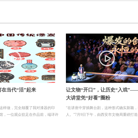
”，让历史“入戏”——这场
开合之间，“张”显中国智慧
看”圈粉
舞台剧，这种形式确实新颖，很吸引
时值盛夏，白昼悠长，已是阳光炽热与骤雨
午，由西安市文物局重磅打造的“盛世
节。按住卡扣、轻轻一推，伞面撑开，一方
与雨水...