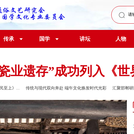
传承
国学
讲坛
人物
工瓷业遗存”成功列入《世
至上》...
传统与现代双向奔赴 端午文化焕发时代光彩
汇聚邯郸研国