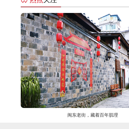
闽东老街，藏着百年肌理