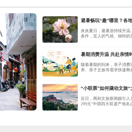
避暑畅玩“趣”哪里？各
炎炎夏日，避暑游持续升温
条件，宜人的气候、独特的
暑期消费升温 共赴亲情
随着暑期的到来，亲子消费
养、亲子文旅等需求快速释放
“小联票”如何撬动文旅“
近日，两则文旅新闻颇引人
299元“中国四大双遗产地名