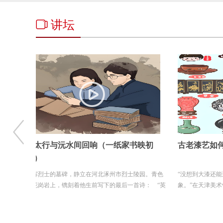
讲坛
映初
古老漆艺如何在当代“活”起来
让文物“开口
大讲堂凭“好
园。青色
“没想到大漆还能这样做，完全颠覆了我对漆器的印
“在讲座中穿插
诗： “英
象。”在天津美术馆，一位观众驻足在作品前，端详许
人。”7月9日下
久后发...
长安...