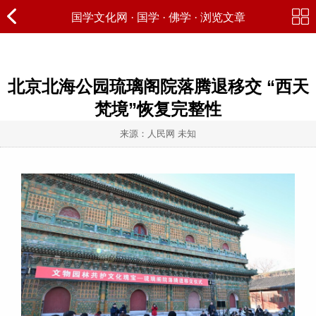
国学文化网
·
国学
·
佛学
· 浏览文章
北京北海公园琉璃阁院落腾退移交 “西天
梵境”恢复完整性
来源：人民网 未知