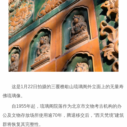
这是1月22日拍摄的三覆檐歇山琉璃阁外立面上的无量寿
佛琉璃像。
自1955年起，琉璃阁院落作为北京市文物考古机构的办
公及文物存放场所使用逾70年，腾退移交后，“西天梵境”建筑
群将恢复其完整性。