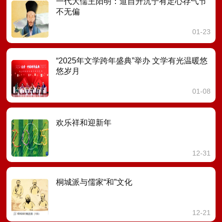
一代大儒王阳明：道自升沉宁有定心存气节
不无偏
01-23
“2025年文学跨年盛典”举办 文学有光温暖悠
悠岁月
01-08
欢乐祥和迎新年
12-31
桐城派与儒家“和”文化
12-21