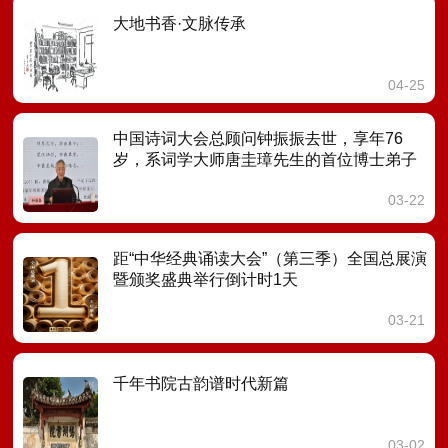
大地书香·文脉传承
04-25
中国诗词大会总顾问钟振振去世，享年76
岁，系词学大师唐圭璋先生的首位博士弟子
03-22
距“中华经典诵读大会”（第三季）全国总展演
暨颁奖盛典举行倒计时1天
03-21
千年书院古韵谱时代新篇
03-02