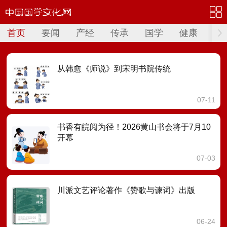
首页
要闻
产经
传承
国学
健康
讲
从韩愈《师说》到宋明书院传统
07-11
书香有皖阅为径！2026黄山书会将于7月10
开幕
07-03
川派文艺评论著作《赞歌与谏词》出版
06-24