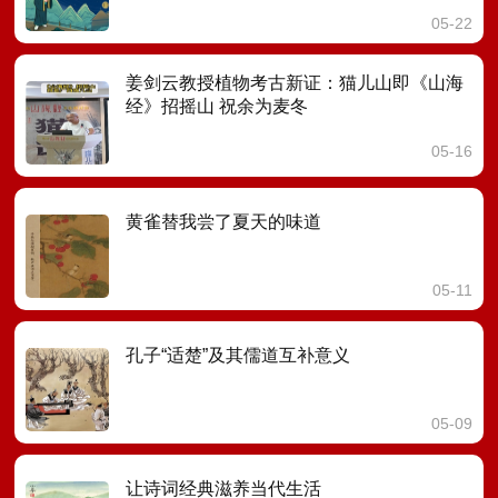
05-22
姜剑云教授植物考古新证：猫儿山即《山海
经》招摇山 祝余为麦冬
05-16
黄雀替我尝了夏天的味道
05-11
孔子“适楚”及其儒道互补意义
05-09
让诗词经典滋养当代生活