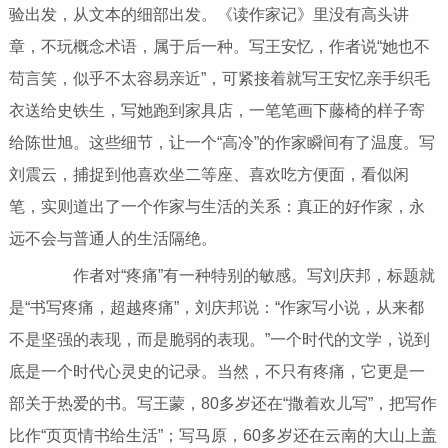
验出发，从文本的细部出发。《读作家记》里没有高头讲
章，不玩概念术语，属于后一种。写王安忆，作者说“她也不
苟言笑，似乎不太容易亲近”，可紧接着就写王安忆亲手织毛
衣送给史铁生，写她跑到家具店，一笔笔画下藤椅的样子寄
给陈世旭。这些细节，让一个“高冷”的作家瞬间有了温度。写
刘震云，捕捉到他喜欢坐二等座、喜欢吃方便面，看似闲
笔，实则道出了一个作家与生活的关系：真正的好作家，永
远不会与普通人的生活隔绝。
作者对“疼痛”有一种特别的敏感。写刘庆邦，标题就
是“书写疼痛，超越疼痛”，刘庆邦说：“作家写小说，从来都
不是坚强的表现，而是脆弱的表现。”一个时代的文学，说到
底是一个时代心灵史的记录。当然，不只有疼痛，它更是一
部关于热爱的书。写王蒙，80多岁还在“撒着欢儿写”，把写作
比作“页页情书给生活”；写马原，60多岁还在云南的大山上盖