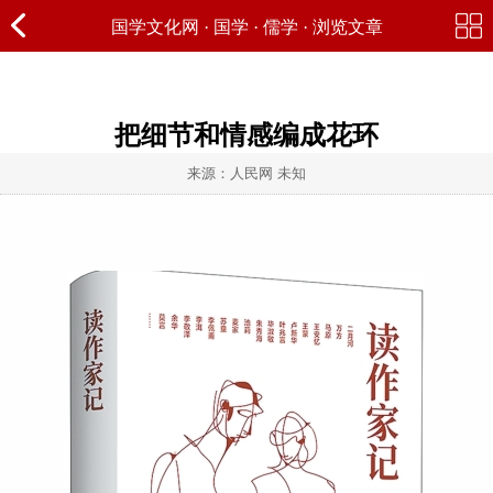
国学文化网
·
国学
·
儒学
· 浏览文章
把细节和情感编成花环
来源：人民网 未知