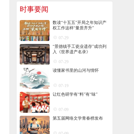
时事要闻
数读“十五五”开局之年知识产
权工作这样“量质齐升”
07-29
“景德镇手工瓷业遗存”成功列
入《世界遗产名录》
07-29
读懂家书里的山河与情怀
07-19
让红色研学有“料”有“味”
07-09
第五届网络文学青春榜发布
07-09