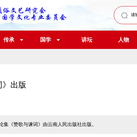
传承
国学
讲坛
人物
词》出版
论集《赞歌与谏词》由云南人民出版社出版。