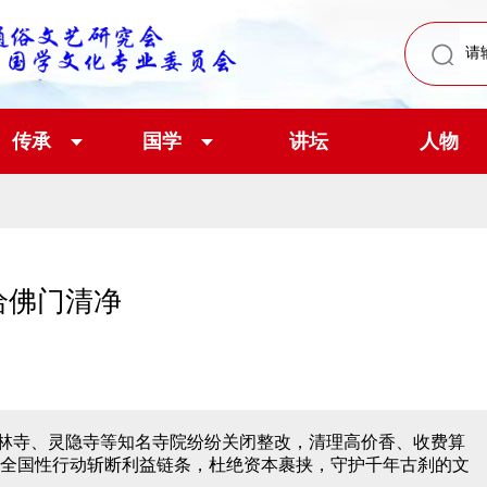
传承
国学
讲坛
人物
给佛门清净
林寺、灵隐寺等知名寺院纷纷关闭整改，清理高价香、收费算
全国性行动斩断利益链条，杜绝资本裹挟，守护千年古刹的文