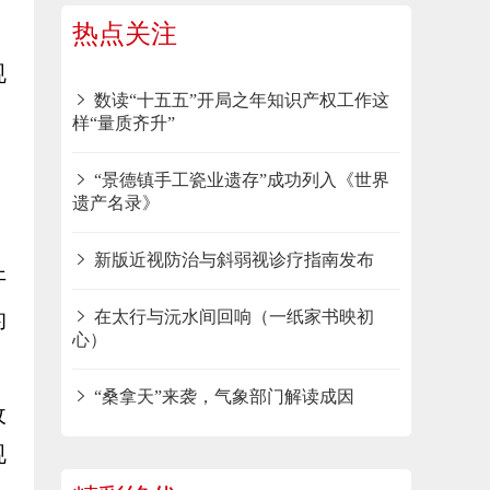
热点关注
规
数读“十五五”开局之年知识产权工作这
样“量质齐升”
“景德镇手工瓷业遗存”成功列入《世界
遗产名录》
新版近视防治与斜弱视诊疗指南发布
开
的
在太行与沅水间回响（一纸家书映初
心）
“桑拿天”来袭，气象部门解读成因
收
规