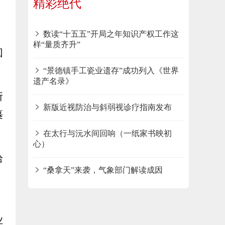
精彩绝代
数读“十五五”开局之年知识产权工作这
样“量质齐升”
回
“景德镇手工瓷业遗存”成功列入《世界
遗产名录》
所
新版近视防治与斜弱视诊疗指南发布
裹
在太行与沅水间回响（一纸家书映初
心）
拾
“桑拿天”来袭，气象部门解读成因
，
业