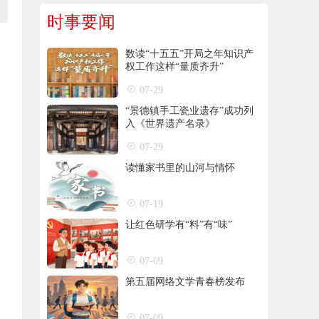
时事要闻
数读“十五五”开局之年知识产
权工作这样“量质齐升”
07-29
“景德镇手工瓷业遗存”成功列
入《世界遗产名录》
07-29
读懂家书里的山河与情怀
07-19
让红色研学有“料”有“味”
07-09
第五届网络文学青春榜发布
07-09