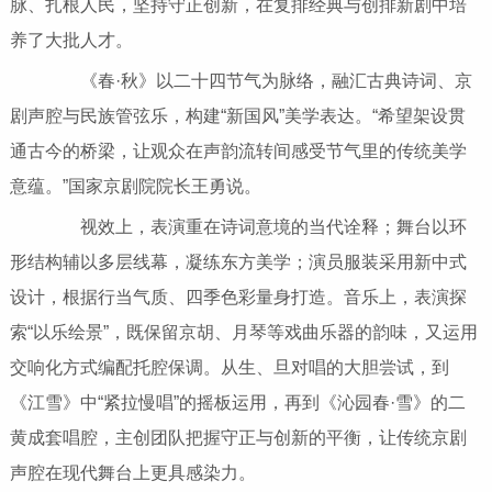
脉、扎根人民，坚持守正创新，在复排经典与创排新剧中培
养了大批人才。
《春·秋》以二十四节气为脉络，融汇古典诗词、京
剧声腔与民族管弦乐，构建“新国风”美学表达。“希望架设贯
通古今的桥梁，让观众在声韵流转间感受节气里的传统美学
意蕴。”国家京剧院院长王勇说。
视效上，表演重在诗词意境的当代诠释；舞台以环
形结构辅以多层线幕，凝练东方美学；演员服装采用新中式
设计，根据行当气质、四季色彩量身打造。音乐上，表演探
索“以乐绘景”，既保留京胡、月琴等戏曲乐器的韵味，又运用
交响化方式编配托腔保调。从生、旦对唱的大胆尝试，到
《江雪》中“紧拉慢唱”的摇板运用，再到《沁园春·雪》的二
黄成套唱腔，主创团队把握守正与创新的平衡，让传统京剧
声腔在现代舞台上更具感染力。