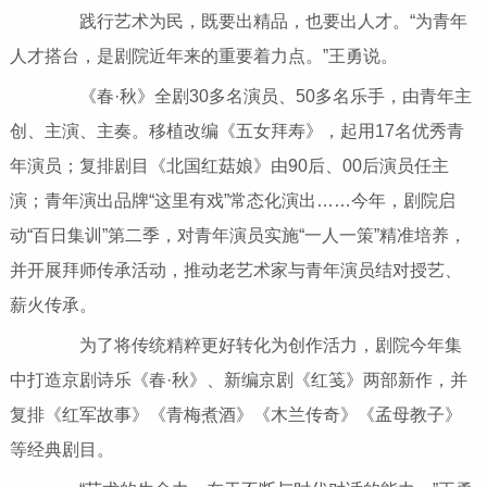
践行艺术为民，既要出精品，也要出人才。“为青年
人才搭台，是剧院近年来的重要着力点。”王勇说。
《春·秋》全剧30多名演员、50多名乐手，由青年主
创、主演、主奏。移植改编《五女拜寿》，起用17名优秀青
年演员；复排剧目《北国红菇娘》由90后、00后演员任主
演；青年演出品牌“这里有戏”常态化演出……今年，剧院启
动“百日集训”第二季，对青年演员实施“一人一策”精准培养，
并开展拜师传承活动，推动老艺术家与青年演员结对授艺、
薪火传承。
为了将传统精粹更好转化为创作活力，剧院今年集
中打造京剧诗乐《春·秋》、新编京剧《红笺》两部新作，并
复排《红军故事》《青梅煮酒》《木兰传奇》《孟母教子》
等经典剧目。