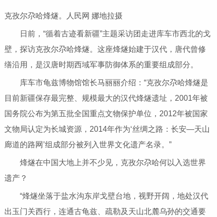
克孜尔尕哈烽燧。人民网 娜地拉摄
日前，“循着古迹看新疆”主题采访团走进库车市西北的戈
壁，探访克孜尔尕哈烽燧。这座烽燧始建于汉代，唐代曾修
缮沿用，是汉唐时期西域军事防御体系的重要组成部分。
库车市龟兹博物馆馆长马丽丽介绍：“克孜尔尕哈烽燧是
目前新疆保存最完整、规模最大的汉代烽燧遗址，2001年被
国务院公布为第五批全国重点文物保护单位，2012年被国家
文物局认定为长城资源，2014年作为‘丝绸之路：长安—天山
廊道的路网’组成部分被列入世界文化遗产名录。”
烽燧在中国大地上并不少见，克孜尔尕哈何以入选世界
遗产？
“烽燧坐落于盐水沟东岸戈壁台地，视野开阔，地处汉代
出玉门关西行，连通古龟兹、疏勒及天山北麓乌孙的交通要