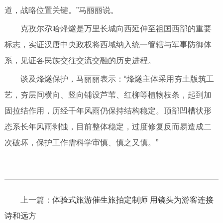
道，战略位置关键。”马丽丽说。
克孜尔尕哈烽燧是万里长城向西延伸至祖国西部的重要
标志，实证汉唐中央政权将西域纳入统一管辖与军事防御体
系，见证各民族交往交流交融的历史进程。
谈及烽燧保护，马丽丽表示：“烽燧主体采用夯土版筑工
艺，夯层间横向、竖向铺设芦苇、红柳等植物枝条，起到加
固拉结作用，历经千年风雨仍保持结构稳定。顶部凹槽状形
态系长年风雨剥蚀，目前整体稳定，过度修复反而易造成二
次破坏，保护工作需科学审慎、慎之又慎。”
上一篇：
体验式旅游催生旅拍定制师 用镜头为游客连接
诗和远方