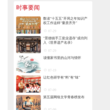
时事要闻
数读“十五五”开局之年知识产
权工作这样“量质齐升”
07-29
“景德镇手工瓷业遗存”成功列
入《世界遗产名录》
07-29
读懂家书里的山河与情怀
07-19
让红色研学有“料”有“味”
07-09
第五届网络文学青春榜发布
07-09