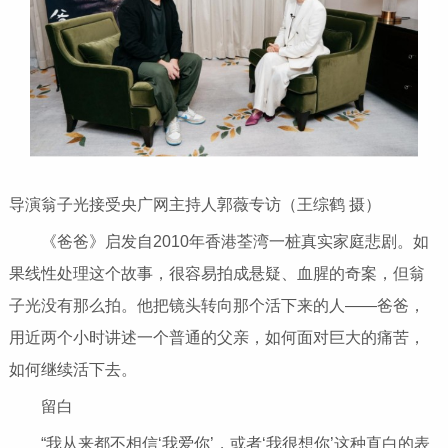
导演翁子光接受央广网主持人郭薇专访（王综鹤 摄）
《爸爸》启发自2010年香港荃湾一桩真实家庭悲剧。如
果线性处理这个故事，很容易拍成悬疑、血腥的奇案，但翁
子光没有那么拍。他把镜头转向那个活下来的人——爸爸，
用近两个小时讲述一个普通的父亲，如何面对巨大的痛苦，
如何继续活下去。
留白
“我从来都不相信‘我爱你’，或者‘我很想你’这种直白的表