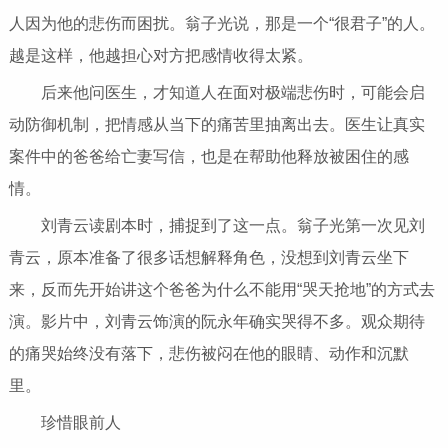
人因为他的悲伤而困扰。翁子光说，那是一个“很君子”的人。
越是这样，他越担心对方把感情收得太紧。
后来他问医生，才知道人在面对极端悲伤时，可能会启
动防御机制，把情感从当下的痛苦里抽离出去。医生让真实
案件中的爸爸给亡妻写信，也是在帮助他释放被困住的感
情。
刘青云读剧本时，捕捉到了这一点。翁子光第一次见刘
青云，原本准备了很多话想解释角色，没想到刘青云坐下
来，反而先开始讲这个爸爸为什么不能用“哭天抢地”的方式去
演。影片中，刘青云饰演的阮永年确实哭得不多。观众期待
的痛哭始终没有落下，悲伤被闷在他的眼睛、动作和沉默
里。
珍惜眼前人