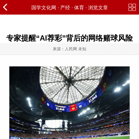
国学文化网
·
产经
·
体育
· 浏览文章
专家提醒“AI荐彩”背后的网络赌球风险
来源：人民网 未知