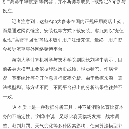
析”“高命中率数据”等内容，并不断诱导成员下载指定App参与
投注。
记者注意到，这些App大多未在国内正规应用商店上架，
而是通过网页链接、安装包等方式下载安装。客服则以“充值
返现”“高赔率回报”等话术吸引用户注册充值。最终，用户资
金被导流至境外网络赌博平台。
海南大学计算机科学与技术学院副院长刘华中表示，目
前各类大模型主要依据球队历史战绩、球员状态、伤病情
况、赛事统计等公开信息进行概率分析。由于数据来源、算
法模型和训练方式不同，不同平台得出的分析结果往往并不
一致。
“AI本质上是一种数据分析工具，并不能消除体育比赛本
身的不确定性。”刘华中说，足球比赛受临场发挥、战术调
整、裁判判罚、天气变化等多种因素影响，任何算法模型都