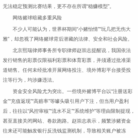
无法稳定预测比赛结果，更不存在所谓“稳赚模型”。
网络赌球暗藏多重风险
不少人可能认为，世界杯期间“小赌怡情”“玩几把无伤大
雅”，却忽视了网络赌球背后潜藏的法律、安全和社会风险。
北京熙瑞律师事务所专职律师赵崇志提醒说，我国依法
发行销售的彩票仅限福利彩票和体育彩票，并须通过批准渠
道销售。任何未经批准开展网络投注、境外博彩平台接受投
注等行为，均涉嫌违法。
资金安全风险尤为突出。一些境外赌博平台以“注册送彩
金”“充值返现”“高赔率”等噱头吸引用户下注，但当用户盈利
后，往往以“风控审核”“流水不足”“系统维护”等理由限制提现，
甚至直接关闭网站、卷款跑路。赵崇志表示，频繁涉赌资金
往来还可能触发银行反洗钱监测机制，导致相关账户被冻