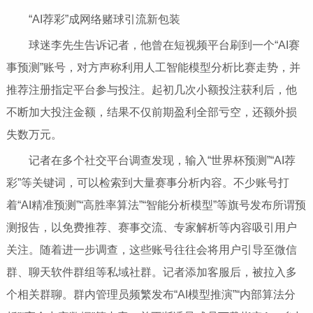
“AI荐彩”成网络赌球引流新包装
球迷李先生告诉记者，他曾在短视频平台刷到一个“AI赛
事预测”账号，对方声称利用人工智能模型分析比赛走势，并
推荐注册指定平台参与投注。起初几次小额投注获利后，他
不断加大投注金额，结果不仅前期盈利全部亏空，还额外损
失数万元。
记者在多个社交平台调查发现，输入“世界杯预测”“AI荐
彩”等关键词，可以检索到大量赛事分析内容。不少账号打
着“AI精准预测”“高胜率算法”“智能分析模型”等旗号发布所谓预
测报告，以免费推荐、赛事交流、专家解析等内容吸引用户
关注。随着进一步调查，这些账号往往会将用户引导至微信
群、聊天软件群组等私域社群。记者添加客服后，被拉入多
个相关群聊。群内管理员频繁发布“AI模型推演”“内部算法分