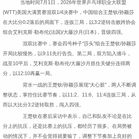
当地时间7月1日，2026年世界乒乓球职业大联盟
(WTT)美国大满贯赛混双1/4决赛中，中国组合王楚钦/孙颖莎
在大比分0:2落后的局面下，连扳三局，以3:2逆转击败跨协会
组合艾利克斯·勒布伦(法国)/大藤沙月(日本)，晋级四强。
混双比赛中，赛会四号种子“莎头”组合王楚钦/孙颖莎
开局比较慢热，以9:11先行告负。第二局，双方陷入缠斗，
战至10平后，艾利克斯·勒布伦/大藤沙月抓住关键分连得两
分，以12:10再赢一局。
背水一战的王楚钦/孙颖莎展现“大心脏”，两人不断调
整状态，掌控住比赛节奏，以11:2、11:6、11:4连扳三局，从
而以大比分3:2逆转取胜，闯入四强。
王楚钦在赛后采访中表示，自己和队友不论是在比
分上的抗压，还是比赛上的抗压，都经历了很多。在局势被
动的情况下，并不会觉得就要输了，调整下节奏加上良好的