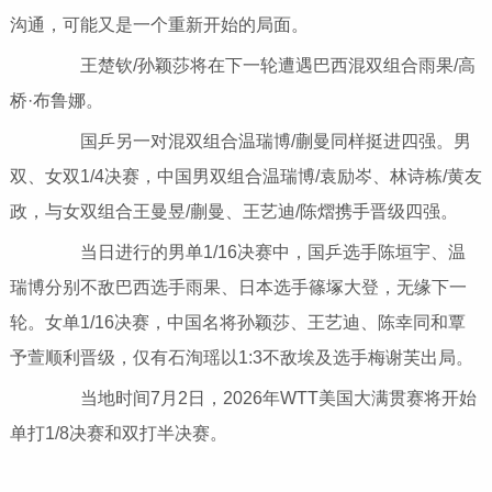
沟通，可能又是一个重新开始的局面。
王楚钦/孙颖莎将在下一轮遭遇巴西混双组合雨果/高
桥·布鲁娜。
国乒另一对混双组合温瑞博/蒯曼同样挺进四强。男
双、女双1/4决赛，中国男双组合温瑞博/袁励岑、林诗栋/黄友
政，与女双组合王曼昱/蒯曼、王艺迪/陈熠携手晋级四强。
当日进行的男单1/16决赛中，国乒选手陈垣宇、温
瑞博分别不敌巴西选手雨果、日本选手篠塚大登，无缘下一
轮。女单1/16决赛，中国名将孙颖莎、王艺迪、陈幸同和覃
予萱顺利晋级，仅有石洵瑶以1:3不敌埃及选手梅谢芙出局。
当地时间7月2日，2026年WTT美国大满贯赛将开始
单打1/8决赛和双打半决赛。