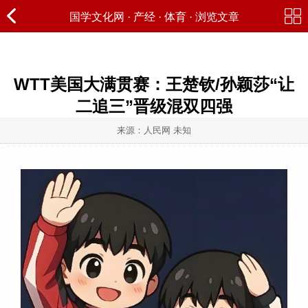
国学文化网
·
产经
·
体育
· 浏览文章
WTT美国大满贯赛：王楚钦/孙颖莎“让
二追三”晋级混双四强
来源：人民网 未知