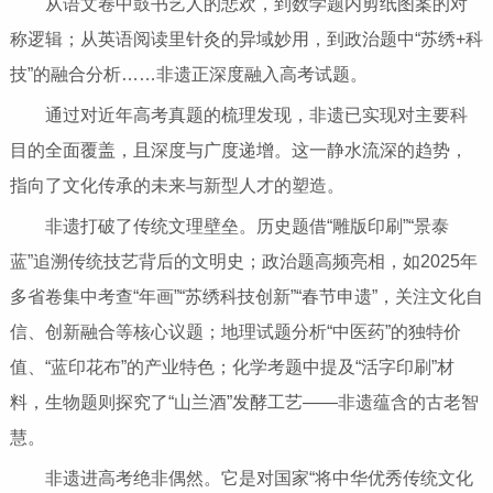
从语文卷中鼓书艺人的悲欢，到数学题内剪纸图案的对
称逻辑；从英语阅读里针灸的异域妙用，到政治题中“苏绣+科
技”的融合分析……非遗正深度融入高考试题。
通过对近年高考真题的梳理发现，非遗已实现对主要科
目的全面覆盖，且深度与广度递增。这一静水流深的趋势，
指向了文化传承的未来与新型人才的塑造。
非遗打破了传统文理壁垒。历史题借“雕版印刷”“景泰
蓝”追溯传统技艺背后的文明史；政治题高频亮相，如2025年
多省卷集中考查“年画”“苏绣科技创新”“春节申遗”，关注文化自
信、创新融合等核心议题；地理试题分析“中医药”的独特价
值、“蓝印花布”的产业特色；化学考题中提及“活字印刷”材
料，生物题则探究了“山兰酒”发酵工艺——非遗蕴含的古老智
慧。
非遗进高考绝非偶然。它是对国家“将中华优秀传统文化