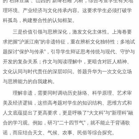
的“石牌豆腐”、山西的“新绛石雕”为材，综合考查学生有关地
理环境、产业经济与文化传承内容。这要求学生必须打破学
科孤岛，构建整合性的认知框架。
三是价值引领与思辨深化，激发文化主体性。上海卷要
求把握“沪派江南”的非遗特征，重在辨析文化独特性；多地试
题探讨“保护与传承”，引导学生辩证思考传统与现代、守护与
开发的复杂关系；作文与阅读理解中，更暗含对匠人精神、
文化认同与时代责任的深层叩问。答题升华为一次文化立场
与思辨能力的自我建构。
理解非遗，需要同时调动历史脉络、科学原理、艺术审
美及经济逻辑，这些高考题对学生的知识结构、思维方式和
人文底蕴提出了更高要求，更是呼唤了“大文科”与“新理科”融
合的学习观。例如，研习“二十四节气”，就不能止于背诵歌
谣，而应结合天文、气候、农事、民俗等综合探究。