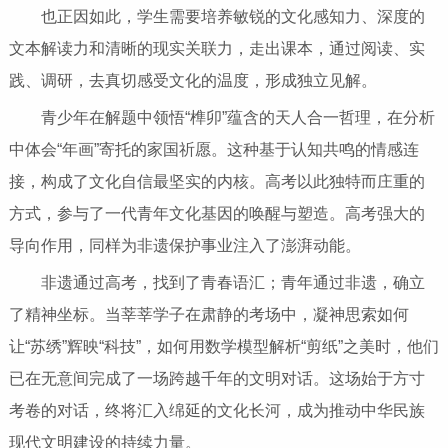
也正因如此，学生需要培养敏锐的文化感知力、深度的
文本解读力和清晰的现实关联力，走出课本，通过阅读、实
践、调研，去真切感受文化的温度，形成独立见解。
青少年在解题中领悟“榫卯”蕴含的天人合一哲理，在分析
中体会“年画”寄托的家国祈愿。这种基于认知共鸣的情感连
接，构成了文化自信最坚实的内核。高考以此独特而庄重的
方式，参与了一代青年文化基因的唤醒与塑造。高考强大的
导向作用，同样为非遗保护事业注入了澎湃动能。
非遗通过高考，找到了青春语汇；青年通过非遗，确立
了精神坐标。当莘莘学子在肃静的考场中，凝神思索如何
让“苏绣”辉映“科技”，如何用数学模型解析“剪纸”之美时，他们
已在无意间完成了一场跨越千年的文明对话。这场始于方寸
考卷的对话，终将汇入绵延的文化长河，成为推动中华民族
现代文明建设的持续力量。