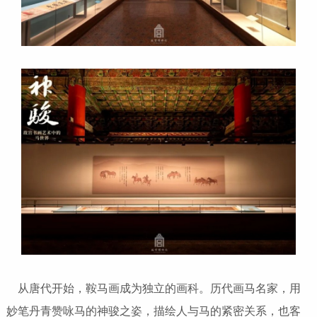
从唐代开始，鞍马画成为独立的画科。历代画马名家，用
妙笔丹青赞咏马的神骏之姿，描绘人与马的紧密关系，也客