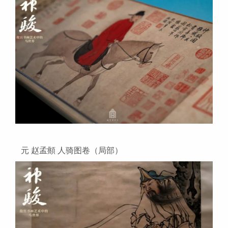
元 赵孟頫 人骑图卷（局部）