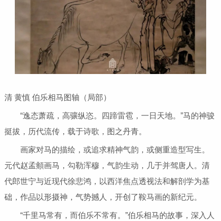
清 黄慎 伯乐相马图轴（局部）
“逸态萧疏，高骧纵恣。四蹄雷雹，一日天地。”马的神骏
挺拔，历代流传，载于诗歌，图之丹青。
画家对马的描绘，或追求精神气韵，或侧重造型写生。
元代赵孟頫画马，勾勒浑穆，气韵生动，几于并驾唐人。清
代郎世宁与近现代徐悲鸿，以西洋焦点透视法和解剖学为基
础，作品以形摄神，气势撼人，开创了鞍马画的新纪元。
“千里马常有，而伯乐不常有。”伯乐相马的故事，深入人