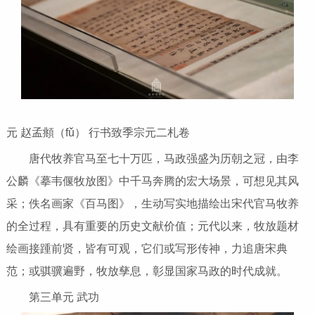
元 赵孟頫（fǔ） 行书致季宗元二札卷
唐代牧养官马至七十万匹，马政强盛为历朝之冠，由李
公麟《摹韦偃牧放图》中千马奔腾的宏大场景，可想见其风
采；佚名画家《百马图》，生动写实地描绘出宋代官马牧养
的全过程，具有重要的历史文献价值；元代以来，牧放题材
绘画接踵前贤，皆有可观，它们或写形传神，力追唐宋典
范；或骐骥遍野，牧放孳息，彰显国家马政的时代成就。
第三单元 武功