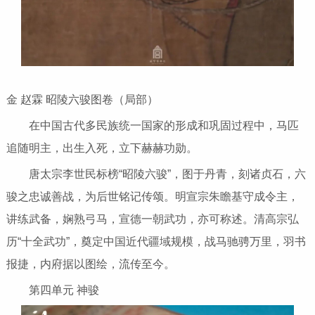
金 赵霖 昭陵六骏图卷（局部）
在中国古代多民族统一国家的形成和巩固过程中，马匹
追随明主，出生入死，立下赫赫功勋。
唐太宗李世民标榜“昭陵六骏”，图于丹青，刻诸贞石，六
骏之忠诚善战，为后世铭记传颂。明宣宗朱瞻基守成令主，
讲练武备，娴熟弓马，宣德一朝武功，亦可称述。清高宗弘
历“十全武功”，奠定中国近代疆域规模，战马驰骋万里，羽书
报捷，内府据以图绘，流传至今。
第四单元 神骏