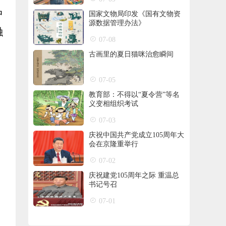
中
国家文物局印发《国有文物资
源数据管理办法》
融
07-08
古画里的夏日猫咪治愈瞬间
07-05
教育部：不得以“夏令营”等名
义变相组织考试
07-03
庆祝中国共产党成立105周年大
会在京隆重举行
07-02
庆祝建党105周年之际 重温总
书记号召
07-01