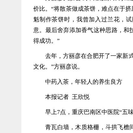
价比。“将散茶做成茶饼，难点在于挤
魁制作茶饼时，我曾加入过兰花，试
意。最后舍弃添加香气这种思路，和
得成功。”
去年，方丽彦在合肥开了一家新
文化。”方丽彦说。
中药入茶，年轻人的养生良方
本报记者 王欣悦
早上7点，重庆巴南区中医院“五
青瓦白墙，木质格栅，斗拱飞檐