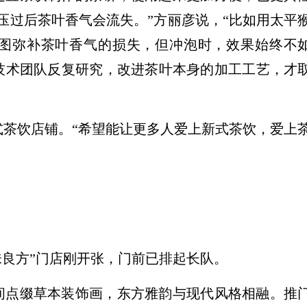
压过后茶叶香气会流失。”方丽彦说，“比如用太平
图弥补茶叶香气的损失，但冲泡时，效果始终不
技术团队反复研究，改进茶叶本身的加工工艺，才
式茶饮店铺。“希望能让更多人爱上新式茶饮，爱上
味良方”门店刚开张，门前已排起长队。
间点缀草本装饰画，东方雅韵与现代风格相融。推