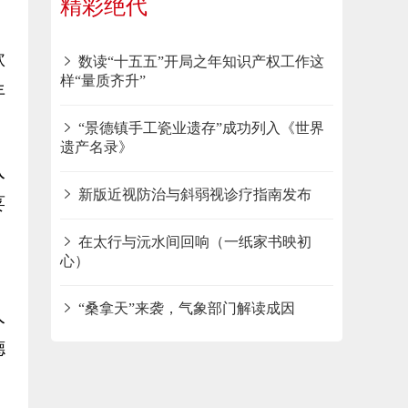
精彩绝代
款
数读“十五五”开局之年知识产权工作这
样“量质齐升”
年
“景德镇手工瓷业遗存”成功列入《世界
遗产名录》
入
新版近视防治与斜弱视诊疗指南发布
荽
，
在太行与沅水间回响（一纸家书映初
心）
“桑拿天”来袭，气象部门解读成因
人
德