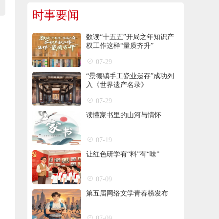
时事要闻
数读“十五五”开局之年知识产
权工作这样“量质齐升”
07-29
“景德镇手工瓷业遗存”成功列
入《世界遗产名录》
07-29
读懂家书里的山河与情怀
07-19
让红色研学有“料”有“味”
07-09
第五届网络文学青春榜发布
07-09