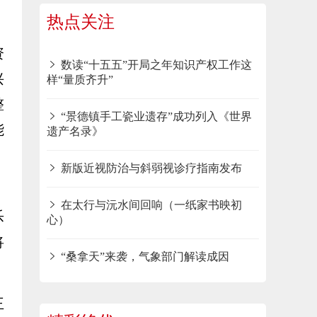
。
热点关注
资
数读“十五五”开局之年知识产权工作这
兴
样“量质齐升”
整
“景德镇手工瓷业遗存”成功列入《世界
能
遗产名录》
新版近视防治与斜弱视诊疗指南发布
、
在太行与沅水间回响（一纸家书映初
乐
心）
将
“桑拿天”来袭，气象部门解读成因
王