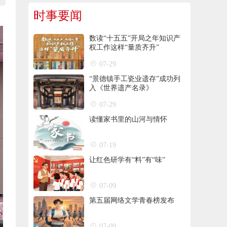
时事要闻
数读“十五五”开局之年知识产
权工作这样“量质齐升”
07-29
“景德镇手工瓷业遗存”成功列
入《世界遗产名录》
07-29
读懂家书里的山河与情怀
07-19
让红色研学有“料”有“味”
07-09
第五届网络文学青春榜发布
07-09