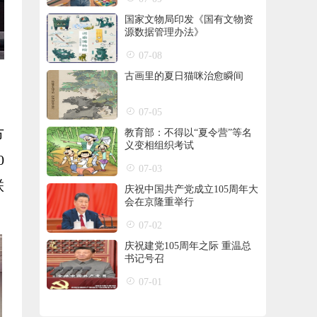
国家文物局印发《国有文物资
源数据管理办法》
07-08
古画里的夏日猫咪治愈瞬间
07-05
节
教育部：不得以“夏令营”等名
义变相组织考试
0
07-03
联
庆祝中国共产党成立105周年大
会在京隆重举行
07-02
庆祝建党105周年之际 重温总
书记号召
07-01