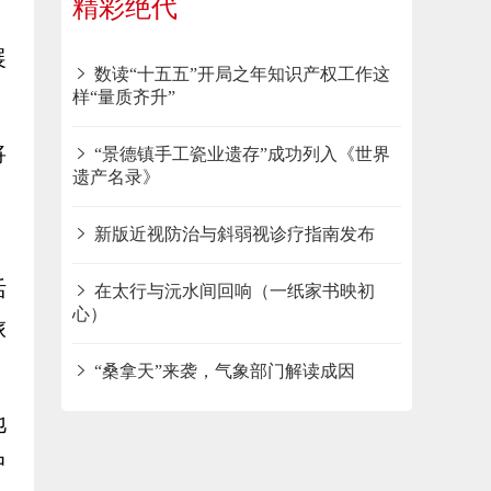
精彩绝代
》
展
数读“十五五”开局之年知识产权工作这
样“量质齐升”
将
“景德镇手工瓷业遗存”成功列入《世界
遗产名录》
。
新版近视防治与斜弱视诊疗指南发布
活
在太行与沅水间回响（一纸家书映初
心）
旅
“桑拿天”来袭，气象部门解读成因
地
中