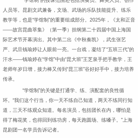
“学馆制”的授课范围还包括演奏员、舞美人员、创作
人员等。昆剧文武兼备，文场、武场的乐队技能提升、练乐
教学等，也是“学馆制”的重要组成部分。2025年，《太和正音
——故宫昆曲萃集》（第一季）担纲第二十四届中国上海国
际艺术节开幕演出。其中第二出《中秋奏凯》，武生张艺
严、武旦钱瑜婷让人眼前一亮。一台戏，凝结了“五班三代”的
汗水——钱瑜婷在“学馆”中由“昆大班”王芝泉手把手教学，王
老师年岁日增，接力棒又传到“昆三班”谷好好手中，接力培养
传承。
“学馆制”的关键是打通学、练、演配套的良性循
环。“我们这个行当，你一天不练自己知道，两天不练同行知
道，三天不练观众知道。每名演员，包括团长在内，哪怕是
得了梅花奖，也得回到练功房，每天跑圆场、练嗓子。”上海
昆剧团一名学员告诉记者。