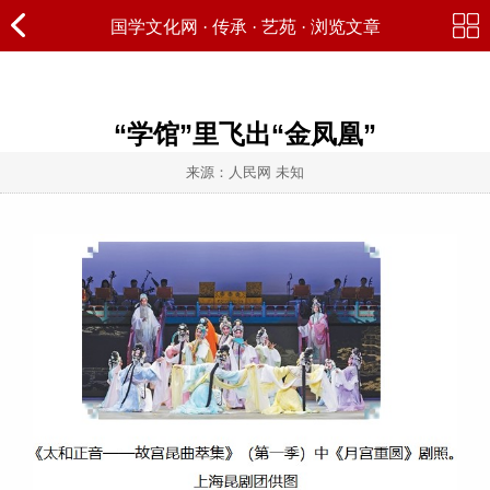
国学文化网
·
传承
·
艺苑
· 浏览文章
“学馆”里飞出“金凤凰”
来源：人民网 未知