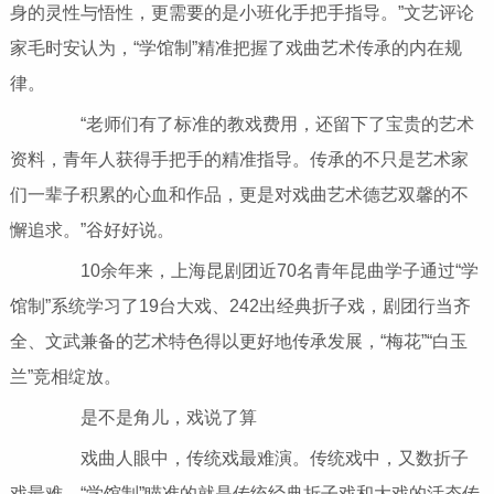
身的灵性与悟性，更需要的是小班化手把手指导。”文艺评论
家毛时安认为，“学馆制”精准把握了戏曲艺术传承的内在规
律。
“老师们有了标准的教戏费用，还留下了宝贵的艺术
资料，青年人获得手把手的精准指导。传承的不只是艺术家
们一辈子积累的心血和作品，更是对戏曲艺术德艺双馨的不
懈追求。”谷好好说。
10余年来，上海昆剧团近70名青年昆曲学子通过“学
馆制”系统学习了19台大戏、242出经典折子戏，剧团行当齐
全、文武兼备的艺术特色得以更好地传承发展，“梅花”“白玉
兰”竞相绽放。
是不是角儿，戏说了算
戏曲人眼中，传统戏最难演。传统戏中，又数折子
戏最难。“学馆制”瞄准的就是传统经典折子戏和大戏的活态传