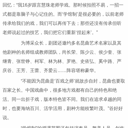
回忆：“我16岁跟言慧珠老师学戏。那时候拍照不易，一招一
式都是靠脑子与心记住的。而‘学馆制’是很必要的，以前老师
传承给我们的戏，我们可以再传下去；那些还没有传承但听
老师说起过的技艺，我们把它们重新‘捏起来’。”
为博采众长，剧团还邀约多名昆曲艺术名家以及其
他剧种的名师组成教师团队，尚长荣、陈少云、侯少奎、张
继青、张世铮、柯军、林为林、罗艳、史依弘、奚中路、严
庆谷、王芳、王蕾、齐爱云……阵容堪称豪华。
“不能因为昆曲是‘百戏之师’就故步自封，昆曲也要取
百家之长。中国戏曲中，很多地方戏都有自己的特色和绝
活。同一出折子戏，版本特色皆不同。我们在追求卓越的同
时，也要海纳百川、活学活用，剧种方能枝繁叶茂。”谷好好
说。