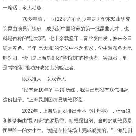
一席话，令人动容。
70多年前，一群12岁左右的少年走进华东戏曲研究
院昆曲演员训练班，成为新中国培养的第一批昆曲人才，也
就是俗称的“昆大班”。七十余载坚守，青丝变白发，换来今日
满园春色。当年“昆大班”的学员中不乏名家，学生遍布各大昆
剧院团。他们是上海昆剧团“学馆制”的推动者、实践者，更
是“学馆制”推动好戏频出的验证者。
以戏推人，以戏养人
“没有近10年的‘学馆’历练，我自己都没有底气挑起
这份担子。”上海昆剧团演员胡维露说。
2022年，上海昆剧团推出全本《牡丹亭》，杜丽娘
和柳梦梅由“昆四班”的罗晨雪、胡维露担纲。当时的胡维露是
团里唯一的女小生。“她是在排练场上完成蜕变的。”上海昆剧