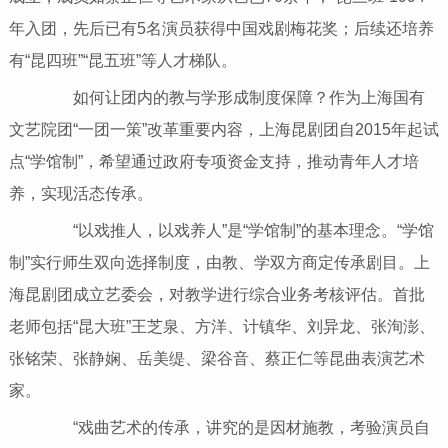
年入团，先后已有5名演员获得中国戏剧梅花奖；后续还培养
有“昆四班”“昆五班”等人才梯队。
如何让团内的教与学形成制度保障？作为上海国有
文艺院团“一团一策”改革重要内容，上海昆剧团自2015年起试
点“学馆制”，希望通过政府专项资金支持，推动青年人才培
养，实现活态传承。
“以戏推人，以戏养人”是“学馆制”的基本理念。“学馆
制”实行师生双向选择制度，由教、学双方商定传承剧目。上
海昆剧团成立艺委会，对教学进行综合业务考核评估。首批
老师包括“昆大班”王芝泉、方洋、计镇华、刘异龙、张洵澎、
张铭荣、张静娴、岳美缇、梁谷音、蔡正仁等昆曲表演艺术
家。
“戏曲艺术的传承，讲究的是因材施教，考验演员自