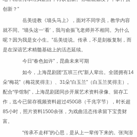
创新？”
岳美缇教《墙头马上》，面对不同学员，教学内容
就不同。“墙头这一‘看’，我与俞振飞老师并不相同。为什么
呢？因为我是女小生。”岳美缇说。传承，不是刻板复制，而
是在深谙艺术精髓基础上的活态延续。
今日“春色如许”，昆曲未来可期
如今，上海昆剧团“五班三代”新人辈出。全团拥有14
朵“梅花”（梅花奖得主）、31朵“白玉兰”（白玉兰奖得主）。
配合“学馆制”，上海昆剧团同步开展艺术资料录像、留存工
作，迄今已留存视频资料超过450GB（千兆字节），时长超
85小时，照片资料1500余张，为戏曲活态传承留下宝贵财
富。
“传承不走样”的心思，是从上一辈传下来的。张洵澎