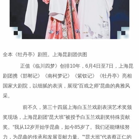
全本《牡丹亭》剧照。上海昆剧团供图
正值《临川四梦》创排10年，6月4日至7日，上海昆
剧团携《邯郸记》《南柯梦记》《紫钗记》《牡丹亭》亮相
国家大剧院，以细腻的表演，展现“百戏之师”昆曲的典雅风
采。
前不久，第三十四届上海白玉兰戏剧表演艺术奖颁
奖现场，上海昆剧团“昆大班”被授予白玉兰戏剧奖特殊贡献
奖。“我从12岁开始学昆曲，如今85岁了。我们还能继续努
力，为昆曲的传承和发展贡献力量。”“昆大班”代表蔡正仁的