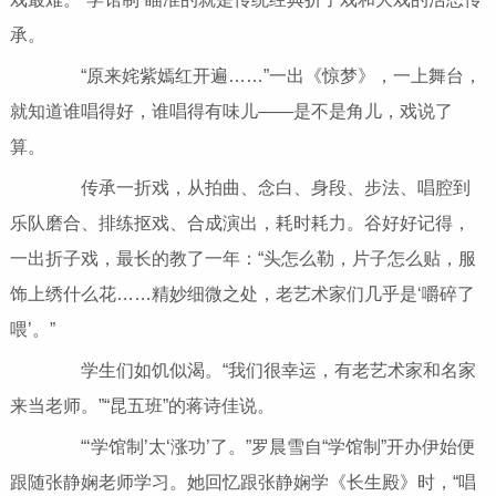
承。
“原来姹紫嫣红开遍……”一出《惊梦》，一上舞台，
就知道谁唱得好，谁唱得有味儿——是不是角儿，戏说了
算。
传承一折戏，从拍曲、念白、身段、步法、唱腔到
乐队磨合、排练抠戏、合成演出，耗时耗力。谷好好记得，
一出折子戏，最长的教了一年：“头怎么勒，片子怎么贴，服
饰上绣什么花……精妙细微之处，老艺术家们几乎是‘嚼碎了
喂’。”
学生们如饥似渴。“我们很幸运，有老艺术家和名家
来当老师。”“昆五班”的蒋诗佳说。
“‘学馆制’太‘涨功’了。”罗晨雪自“学馆制”开办伊始便
跟随张静娴老师学习。她回忆跟张静娴学《长生殿》时，“唱