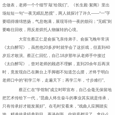
念做表，老师一个个细节‘敲’给我们”。《长生殿·絮阁》里出
场短短一句“一夜无眠乱愁搅”，两人就探讨了许久——“一”字
要唱得缠绵悠扬，气息饱满，展现等待一夜的烦闷；“无眠”则
要略往回收，用反差烘托人物辗转的心境。
大官生蔡正仁是俞振飞亲传弟子。俞振飞晚年常演
《太白醉写》，虽然他20多岁时就学会了这折戏，但直到40
岁后才敢演。蔡正仁回忆，自己18岁那年从老师手中接过
《太白醉写》，曾对老师的顾虑不理解，直到20余年后再演
时，竟发现自己在舞台上手脚都不知道怎么摆，才终于明白
老师口中的“初学三年，走遍天下；再学三年，寸步难行”。
蔡正仁在“学馆制”成立时即宣布，自己会毫无保留地
把艺术传给下一代，“昆曲人终生奋斗的事业其实就是传承，
只有传承好才能发展好”。在毛时安看来，“戏曲人应脚踏实
地，精准传承经典剧目，再谈创新。你箱底都没了，拿什么