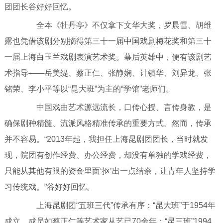
团团长谷好好回忆。
全本《牡丹亭》不仅拿下文华大奖，罗晨雪、胡维
露也凭借该剧分别摘得第三十一届中国戏剧梅花奖和第三十
一届上海白玉兰戏剧表演艺术奖。幕后英雄中，便有该剧艺
术指导——岳美缇、蔡正仁、张静娴、计镇华、刘异龙、张
铭荣、李小平等以“昆大班”为主的“学馆”老师们。
中国戏曲艺术源远流长，口传心授、言传身教，是
确保剧种精髓、流派风格精准传承的重要方式。然而，传承
并不容易。“2013年起，我担任上海昆剧团团长，当时就发
现，院团有创作经费、办公经费，却没有单独的学戏经费，
只能从其他有限的资金里面‘抠’出一点结余，让青年人坚持学
习传统戏。”谷好好回忆。
上海昆剧团“五班三代”传承有序：“昆大班”于1954年
成立，成员如蔡正仁等艺术家从艺已70余年；“昆三班”1994