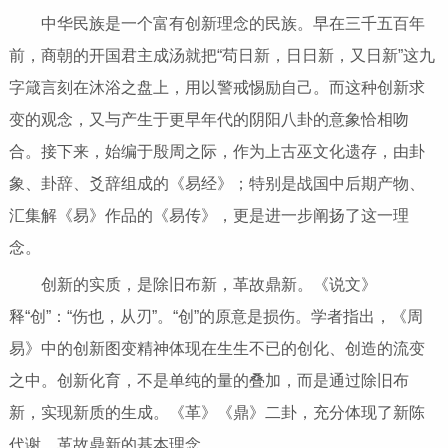
中华民族是一个富有创新理念的民族。早在三千五百年
前，商朝的开国君主成汤就把“苟日新，日日新，又日新”这九
字箴言刻在沐浴之盘上，用以警戒惕励自己。而这种创新求
变的观念，又与产生于更早年代的阴阳八卦的意象恰相吻
合。接下来，始编于殷周之际，作为上古巫文化遗存，由卦
象、卦辞、爻辞组成的《易经》；特别是战国中后期产物、
汇集解《易》作品的《易传》，更是进一步阐扬了这一理
念。
创新的实质，是除旧布新，革故鼎新。《说文》
释“创”：“伤也，从刃”。“创”的原意是损伤。学者指出，《周
易》中的创新图变精神体现在生生不已的创化、创造的流变
之中。创新化育，不是单纯的量的叠加，而是通过除旧布
新，实现新质的生成。《革》《鼎》二卦，充分体现了新陈
代谢、革故鼎新的基本理念。