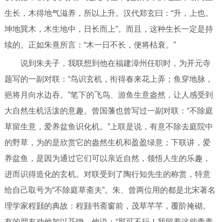
生长，木得地气滋养，所以上升。汉代郑玄曰：“升，上也。
坤地巽木，木生地中，日长而上”。而且，这种生长一定是持
续的。正如朱熹所言：“木一日不长，便将枯衰。”
说到朱夫子，我联想到他在福建漳州任职时，为开元寺
题写的一副对联：“鸟识玄机，衔得春来花上弄；鱼穿地脉，
挹将月向水边吞。”笔下的飞鸟、游鱼生意盎然，让人感受到
大自然生机活泼的意趣。曾国藩也曾写过一副对联：“不除庭
草留生意，爱养盆鱼识化机。”上联是说，有意不除去庭院中
的野草，为的是欣赏它的盎然生机和盈盈绿意；下联讲，爱
养盆鱼，是因为通过它们可以亲近自然，领悟人生的乐趣，
进而识得造化的玄机。对联受到了陶行知先生的称赏，特意
给自己取号为“不除庭草斋夫”。朱、曾两位用的都是北宋著名
理学家程颢的典故：程颢书斋窗前，茂草芊芊，覆阶掩砌。
有的朋友劝他加以芟锄，他说：“那可不行！我留着这些青青