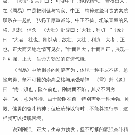
象。”《乾卦·文言》曰：“刚健中正，纯粹精也。”看得出来，
在《周易》中是把刚健与笃实、中正、纯粹这些可贵的素质
联系在一起的，弘扬了厚重诚笃、中正不倚、坦诚直率的风
格、思想、信念。《大壮》卦辞曰：“大壮，利贞。”《彖》
曰：“大者，壮也。刚以动，故壮。大壮，利贞，大者，正
也。正大而天地之情可见矣。”壮而且大，壮而且正，展现一
种刚强、正大，生命力勃发的奋进气概。
《周易》中所倡导的刚健有为，体现一种不屈不挠、愈
挫愈勇、坚不可摧的崇高品格与顽强精神。《需》卦《彖》
曰：“需，须也，险在前也。刚健而不陷，其义不困穷
矣。”须，意为等待。由于险阻在前，特别需要一种顽强、刚
毅、健勇的奋斗精神；但应该静以待时，不能莽撞行事，这
样就可以摆脱困境。
说到刚强、正大，生命力勃发，坚不可摧的顽强奋斗精