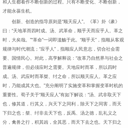
和人生都看作不断创新的过程。只有不断变化、不断创新，
才能永葆生机。
创新、创造的指导原则是“顺天应人”。《革》卦《彖》
曰：“天地革而四时成。汤、武革命，顺乎天而应乎人。革之
时，大矣哉。”“革命”一词即滥觞于此。“顺乎天”，指顺从客观
规律与时代潮流；“应乎人”，指顺应人民意志，切合社会需
要、国情民心。对此，高亨解释说：“改革乃自然界与社会之
普遍规律，但必须应时之需要。天地应时而革，所以四时
成。汤、武应时而革桀、纣之命，所以顺天应人。革之应
时，乃能成其大也。”充分阐明了实施变革和掌握变革时机的
重要性。荀子关于“顺天应人”有如下解说：“汤、武非取天下
也，修其道，行其义，兴天下之同利，除天下之同害，而天
下归之也；桀、纣非去天下也，反禹、汤之德，乱礼义之
分，禽兽之行，积其凶，全其恶，而天下去之也。天下归之