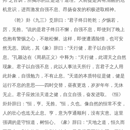
邦”之古训，所揭示的正是这个道理。大前提是具有清醒的危
机意识，进而激发自强不息、昂扬奋发的积极进取精神。
《乾》卦《九三》爻辞曰：“君子终日乾乾；夕惕若，
厉，无咎。”说的是君子终日不懈，自强不息，即使到了晚上
也抱有警惕之心，不敢松懈。这样，即便遭遇险情，也可安
然无恙。因此，其《象》辞曰：“天行健，君子以自强不
息。”孔颖达在《周易正义》中释为：“天行健，此谓天之自然
现象。君子以自强不息，此以人事法天所行，言君子之人用
此卦象，自强勉力，不有止息。”天道的本质特征是健，健是
运行不息的意思——四时交替，昼夜更迭，岁岁年年，无休
无止。君子应效法天道之健，自立自强，奋发进取。《恒》
卦卦辞曰：“恒，亨。无咎。”恒，久也。像自然的恒常不变，
人的壮心也迄无止息。亨，意为亨通顺利，没有灾患。这里
强调的是守恒道，树恒心。《彖》辞曰：“天地之道，恒久而