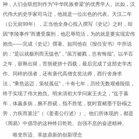
神，人们会联想到作为“中华民族脊梁”的优秀学人。比如，汉
代伟大的史学家司马迁，他就是一位出色的代表。天汉二年
（公元前99年），正当他全身心投入撰写《史记》之时，却
因“李陵事件”而遭受腐刑，他忍辱苟活，为的就是要实现宏伟
抱负——完成《史记》撰著。如同他在《报任安书》中所说
的：“是以就极刑而无愠色”，“虽万被戮，岂有悔哉”。以半百
之年，获释出狱，苦熬硬拼十四载，最后完成了这部史学杰
作。同样的强者，还有唐代高僧玄奘法师，西行舍身求
法，“乘危远迈，策杖孤征”，十有七年，历经无数艰难险阻，
终于实现了伟大抱负。明末清初大学问家王夫之，“迄于暮
年，体羸多病，腕不胜砚，指不胜笔，犹时置楮墨于卧榻之
旁，力疾而篡注”（《姜斋公行述》）。他们所体现的，都是
《周易》中倡导的这种终日乾乾、自强不息的奋进精神。
唯变所适、革故鼎新的创新理念