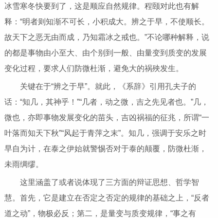
冰雪寒冬快要到了，这是顺应自然规律。程颐对此也有解
释：“明者则知渐不可长，小积成大。辨之于早，不使顺长。
故天下之恶无由而成，乃知霜冰之戒也。”不论哪种解释，说
的都是事物由小至大、由个别到一般、由量变到质变的发展
变化过程，要求人们防微杜渐，避免大的祸殃发生。
关键在于“辨之于早”。就此，《系辞》引用孔夫子的
话：“知几，其神乎！”“几者，动之微，吉之先见者也。”几，
微也，亦即事物发展变化的苗头，吉凶祸福的征兆，所谓“一
叶落而知天下秋”“风起于青萍之末”。知几，强调于安乐之时
早自为计，在泰之伊始就警惕否对于泰的颠覆，防微杜渐，
未雨绸缪。
这里涵盖了或者说体现了三方面的辩证思想、哲学智
慧。首先，它是建立在否定之否定的规律的基础之上，“反者
道之动”，物极必反；第二，是量变与质变规律，“事之有