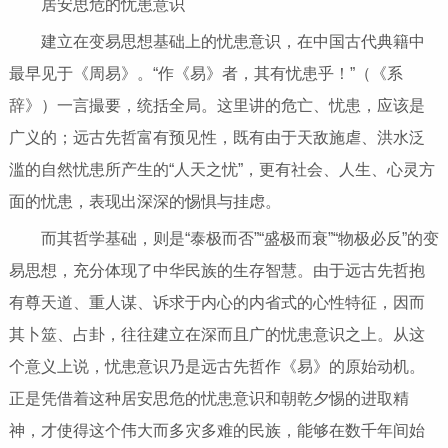
居安思危的忧患意识
建立在变易思想基础上的忧患意识，在中国古代典籍中
最早见于《周易》。“作《易》者，其有忧患乎！”（《系
辞》）一言撮要，统括全局。这里讲的危亡、忧患，应该是
广义的；远古先哲富有预见性，既有由于天敌施虐、洪水泛
滥的自然忧患所产生的“人天之忧”，更有社会、人生、心灵方
面的忧患，表现出深深的惕惧与挂虑。
而其哲学基础，则是“泰极而否”“盛极而衰”“物极必反”的变
易思想，充分体现了中华民族的生存智慧。由于远古先哲抱
有尊天道、重人谋、诉求于内心的内省式的心性特征，因而
其卜筮、占卦，往往建立在深而且广的忧患意识之上。从这
个意义上说，忧患意识乃是远古先哲作《易》的原始动机。
正是凭借着这种居安思危的忧患意识和朝乾夕惕的进取精
神，才使得这个伟大而多灾多难的民族，能够在数千年间始