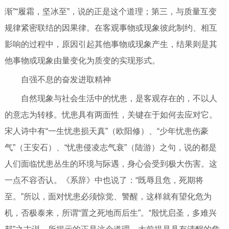
渐”“履霜，坚冰至”，说的正是这个道理；第三，与质量互变
规律紧密联结的因果律。在客观事物或现象彼此制约、相互
影响的过程中，原因引起其他事物或现象产生，结果则是其
他事物或现象由量变化为质变的实现形式。
自强不息的奋发进取精神
自然现象与社会生活中的忧患，是客观存在的，不以人
的意志为转移。忧患具有两面性，关键在于如何去应对它。
宋人诗中有“一生忧患损天真”（欧阳修）、“少年忧患伤豪
气”（王安石）、“忧患侵凌志气衰”（陆游）之句，说的都是
人们面临忧患丛生的环境与际遇，身心会受到极大伤害。这
一点不容否认。《系辞》中也说了：“既辱且危，死期将
至。”所以，面对忧患必须惊觉、警醒，这样就有望化危为
机，否极泰来，所谓“置之死地而后生”。“殷忧启圣，多难兴