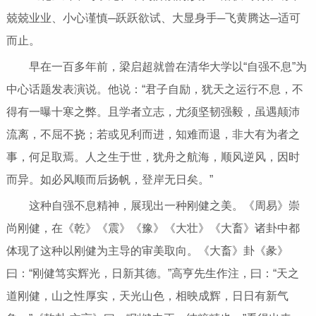
兢兢业业、小心谨慎─跃跃欲试、大显身手─飞黄腾达─适可
而止。
早在一百多年前，梁启超就曾在清华大学以“自强不息”为
中心话题发表演说。他说：“君子自励，犹天之运行不息，不
得有一曝十寒之弊。且学者立志，尤须坚韧强毅，虽遇颠沛
流离，不屈不挠；若或见利而进，知难而退，非大有为者之
事，何足取焉。人之生于世，犹舟之航海，顺风逆风，因时
而异。如必风顺而后扬帆，登岸无日矣。”
这种自强不息精神，展现出一种刚健之美。《周易》崇
尚刚健，在《乾》《震》《豫》《大壮》《大畜》诸卦中都
体现了这种以刚健为主导的审美取向。《大畜》卦《彖》
曰：“刚健笃实辉光，日新其德。”高亨先生作注，曰：“天之
道刚健，山之性厚实，天光山色，相映成辉，日日有新气