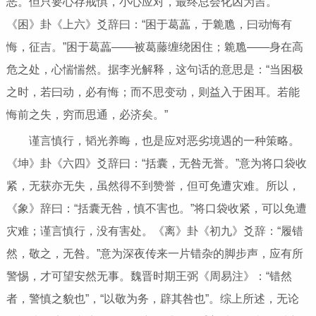
恶。但只要心存戒惧，小心应对，最终总会化凶为吉。
《困》卦《上六》爻辞曰：“困于葛藟，于臲卼，曰动悔有
悔，征吉。”困于葛藟——被葛藤缠绕困住；臲卼——身在高
危之处，心惴惴然。据李光解释，这句话的意思是：“当困极
之时，若曰动，必有悔；而不思变动，则益入于困耳。若能
悔前之失，穷而思通，必济矣。”
谨言慎行，韬光养晦，也是应对恶劣境遇的一种策略。
《坤》卦《六四》爻辞曰：“括囊，无咎无誉。”意为将口袋收
紧，无获亦无失，虽然得不到赞誉，但可免遭灾难。所以，
《象》辞曰：“括囊无咎，慎不害也。”将口袋收紧，可以免遭
灾难；谨言慎行，没有害处。《离》卦《初九》爻辞：“履错
然，敬之，无咎。”意为深夜传来一片错杂的脚步声，应有所
警惕，才可望安然无事。魏晋时期王弼《周易注》：“错然
者，警慎之貌也”，“以敬为务，辟其咎也”。综上所述，无论