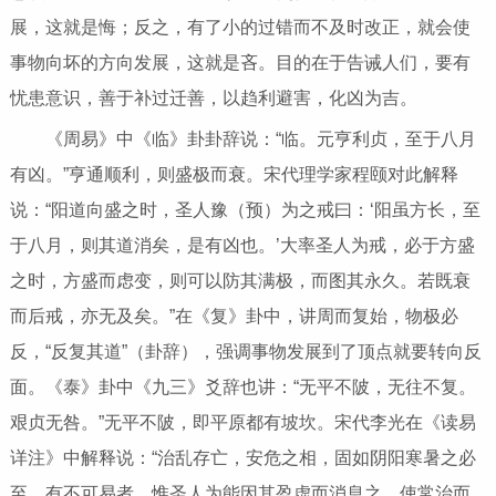
展，这就是悔；反之，有了小的过错而不及时改正，就会使
事物向坏的方向发展，这就是吝。目的在于告诫人们，要有
忧患意识，善于补过迁善，以趋利避害，化凶为吉。
《周易》中《临》卦卦辞说：“临。元亨利贞，至于八月
有凶。”亨通顺利，则盛极而衰。宋代理学家程颐对此解释
说：“阳道向盛之时，圣人豫（预）为之戒曰：‘阳虽方长，至
于八月，则其道消矣，是有凶也。’大率圣人为戒，必于方盛
之时，方盛而虑变，则可以防其满极，而图其永久。若既衰
而后戒，亦无及矣。”在《复》卦中，讲周而复始，物极必
反，“反复其道”（卦辞），强调事物发展到了顶点就要转向反
面。《泰》卦中《九三》爻辞也讲：“无平不陂，无往不复。
艰贞无咎。”无平不陂，即平原都有坡坎。宋代李光在《读易
详注》中解释说：“治乱存亡，安危之相，固如阴阳寒暑之必
至，有不可易者。惟圣人为能因其盈虚而消息之，使常治而