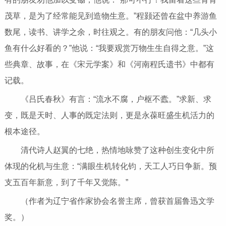
茂草，是为了经常能见到造物生意。”程颢还曾在盆中养游鱼
数尾，读书、讲学之余，时往观之。有的朋友问他：“几头小
鱼有什么好看的？”他说：“我要观赏万物生生自得之意。”这
些典章、故事，在《宋元学案》和《河南程氏遗书》中都有
记载。
《吕氏春秋》有言：“流水不腐，户枢不蠹。”求新、求
变，既是天时、人事的既定法则，更是永葆旺盛生机活力的
根本途径。
清代诗人赵翼的七绝，热情地咏赞了这种创生变化中所
体现的化机与生意：“满眼生机转化钧，天工人巧日争新。预
支五百年新意，到了千年又觉陈。”
（作者为辽宁省作家协会名誉主席，曾获首届鲁迅文学
奖。）