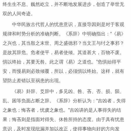
终生生不息、巍然屹立，并不断地发展进步，创造了举世无
双的人间奇迹。
中华民族古代哲人的忧患意识，直接导因则是对于客观
规律和时势分析的准确判断。《系辞》中明确指出：“《易》
之兴也，其当殷之末世、周之盛德邪？当文王与纣之事邪？
是故其辞危。危者使平，易者使倾。其道甚大，百物不废。
惧以终始，其要无咎。此之谓《易》之道也。”危惧始得平
安，而慢易则必致倾覆，所以，必须惧以终始。这样，就有
望防止差错以至祸患的出现。
《易》卦辞、爻辞中，多见凶、咎、吝、否、损、陨、
乱、困等负面占断之辞。《系辞》分析认为：“吉凶者，失得
之象也；悔吝者，忧虞之象也。”吉凶讲的是人事得失的结
果；悔吝则是指面对得失、休咎所持的态度。由于具有忧患
意识，及时发现纰漏并加以改正，使得事物向好的方向发