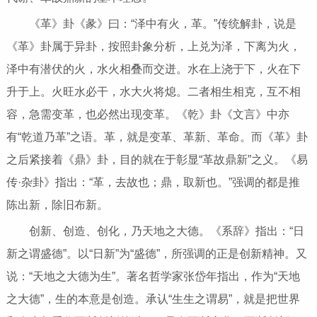
《革》卦《彖》曰：“泽中有火，革。”传统解卦，说是
《革》卦属于异卦，按照卦象分析，上兑为泽，下离为火，
泽中有潜伏的火，水火相叠而交迸。水在上浇于下，火在下
升于上。火旺水必干，水大火将熄。二者相生相克，互不相
容，急需变革，也必然出现变革。《乾》卦《文言》中亦
有“乾道乃革”之语。革，就是变革、革新、革命。而《革》卦
之后紧接着《鼎》卦，目的就在于彰显“革故鼎新”之义。《易
传·杂卦》指出：“革，去故也；鼎，取新也。”强调的都是推
陈出新，除旧布新。
创新、创造、创化，乃天地之大德。《系辞》指出：“日
新之谓盛德”。以“日新”为“盛德”，所强调的正是创新精神。又
说：“天地之大德为生”。著名哲学家张岱年指出，作为“天地
之大德”，生的本意是创造。承认“生生之谓易”，就是把世界