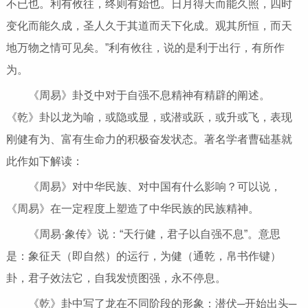
不已也。利有攸往，终则有始也。日月得天而能久照，四时
变化而能久成，圣人久于其道而天下化成。观其所恒，而天
地万物之情可见矣。”利有攸往，说的是利于出行，有所作
为。
《周易》卦爻中对于自强不息精神有精辟的阐述。
《乾》卦以龙为喻，或隐或显，或潜或跃，或升或飞，表现
刚健有为、富有生命力的积极奋发状态。著名学者曹础基就
此作如下解读：
《周易》对中华民族、对中国有什么影响？可以说，
《周易》在一定程度上塑造了中华民族的民族精神。
《周易·象传》说：“天行健，君子以自强不息”。意思
是：象征天（即自然）的运行，为健（通乾，帛书作键）
卦，君子效法它，自我发愤图强，永不停息。
《乾》卦中写了龙在不同阶段的形象：潜伏─开始出头─