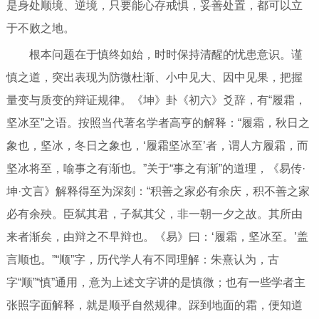
是身处顺境、逆境，只要能心存戒惧，妥善处置，都可以立
于不败之地。
根本问题在于慎终如始，时时保持清醒的忧患意识。谨
慎之道，突出表现为防微杜渐、小中见大、因中见果，把握
量变与质变的辩证规律。《坤》卦《初六》爻辞，有“履霜，
坚冰至”之语。按照当代著名学者高亨的解释：“履霜，秋日之
象也，坚冰，冬日之象也，‘履霜坚冰至’者，谓人方履霜，而
坚冰将至，喻事之有渐也。”关于“事之有渐”的道理，《易传·
坤·文言》解释得至为深刻：“积善之家必有余庆，积不善之家
必有余殃。臣弑其君，子弑其父，非一朝一夕之故。其所由
来者渐矣，由辩之不早辩也。《易》曰：‘履霜，坚冰至。’盖
言顺也。”“顺”字，历代学人有不同理解：朱熹认为，古
字“顺”“慎”通用，意为上述文字讲的是慎微；也有一些学者主
张照字面解释，就是顺乎自然规律。踩到地面的霜，便知道