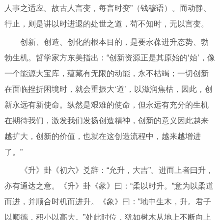
人事之适应。故古人言变，每言时变”（钱穆语）。而动静、
行止，则是讲以时进退的处世之道，苟不知时，无以言变。
创新、创造、创化的根本目的，是要永葆进升态势、勃
勃生机。哲学家方东美指出：“创新资源正是其原始的‘始’，像
一个能源大宝库，蕴藏有无限的动能，永不枯竭；一切创新
在面临挫折困境时，就会重振大‘道’，以滋润焦枯，因此，创
新永远有新使命。纵然是艰难的使命，但永远有充分的生机
在期待我们，激发我们发扬创造精神，创新的意义因此越来
越扩大，创新的价值，也就在这创造流程中，越来越增进
了。”
《升》卦《初六》爻辞：“允升，大吉”。进而上者曰升，
亦有通达之意。《升》卦《彖》曰：“柔以时升。”意为以柔道
而进，并顺合时机而进升。《象》曰：“地中生木，升。君子
以顺德，积小以高大。”处此时位，犹如树木从地上不断向上