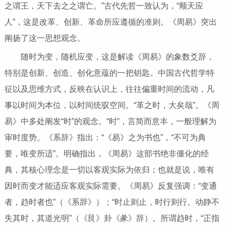
之谓王，天下去之之谓亡。”古代先哲一致认为，“顺天应
人”，这是改革、创新、革命所应遵循的准则。《周易》突出
阐扬了这一思想观念。
随时为变，随机应变，这是解读《周易》的象数爻辞，
特别是创新、创造、创化意蕴的一把钥匙。中国古代哲学特
征以及思维方式，反映在认识上，往往偏重时间的流动，凡
事以时间为本位，以时间统驭空间。“革之时，大矣哉”。《周
易》中多处阐发“时”的观念。“时”，言简而意丰，一般理解为
审时度势。《系辞》指出：“《易》之为书也”，“不可为典
要，唯变所适”。明确指出，《周易》这部书绝非僵化的经
典，其核心理念是一切以客观实际为依归；也就是说，唯有
因时而变才能适应客观实际需要。《周易》反复强调：“变通
者，趋时者也”（《系辞》）；“时止则止，时行则行。动静不
失其时，其道光明”（《艮》卦《彖》辞）。所谓趋时，“正指