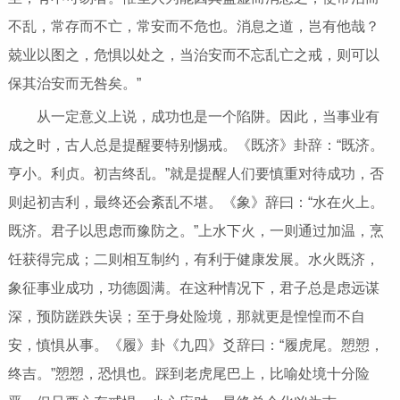
不乱，常存而不亡，常安而不危也。消息之道，岂有他哉？
兢业以图之，危惧以处之，当治安而不忘乱亡之戒，则可以
保其治安而无咎矣。”
从一定意义上说，成功也是一个陷阱。因此，当事业有
成之时，古人总是提醒要特别惕戒。《既济》卦辞：“既济。
亨小。利贞。初吉终乱。”就是提醒人们要慎重对待成功，否
则起初吉利，最终还会紊乱不堪。《象》辞曰：“水在火上。
既济。君子以思虑而豫防之。”上水下火，一则通过加温，烹
饪获得完成；二则相互制约，有利于健康发展。水火既济，
象征事业成功，功德圆满。在这种情况下，君子总是虑远谋
深，预防蹉跌失误；至于身处险境，那就更是惶惶而不自
安，慎惧从事。《履》卦《九四》爻辞曰：“履虎尾。愬愬，
终吉。”愬愬，恐惧也。踩到老虎尾巴上，比喻处境十分险